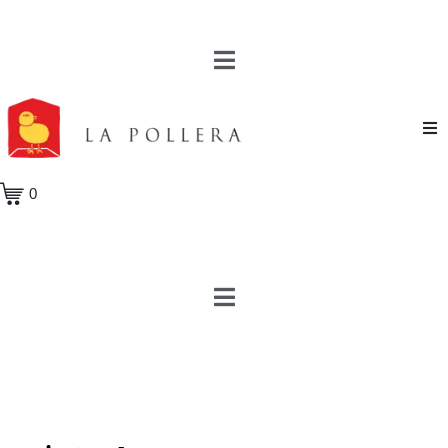
Novela
0
Cuento
Poesía
Teatro
Crónica
Ensayo