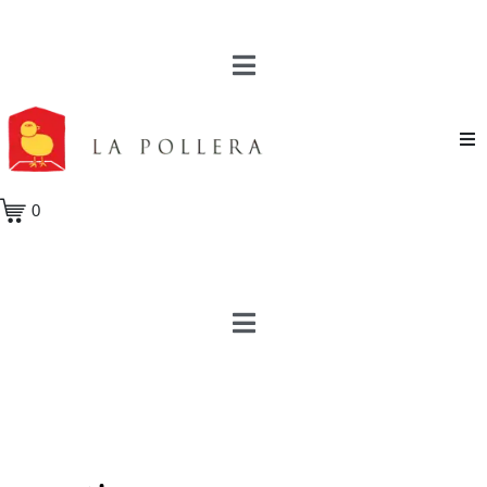
Novela
0
Cuento
Poesía
Teatro
Crónica
Ensayo