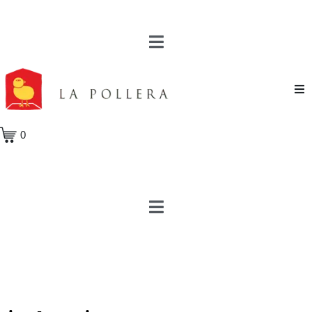
Novela
0
Cuento
Poesía
Teatro
Crónica
Ensayo