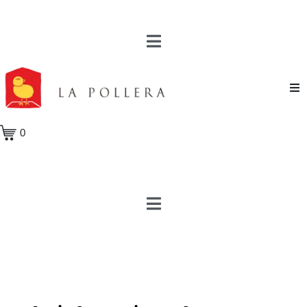
Novela
0
Cuento
Poesía
Teatro
Crónica
Ensayo