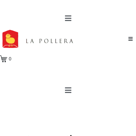
Novela
0
Cuento
Poesía
Teatro
Crónica
Ensayo