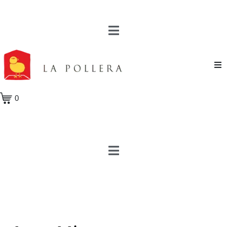
Novela
0
Cuento
Poesía
Teatro
Crónica
Ensayo