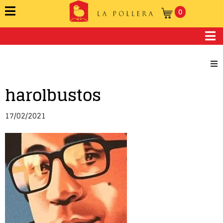
0
harolbustos
Novela
Cuento
17/02/2021
Poesía
Teatro
Crónica
Ensayo