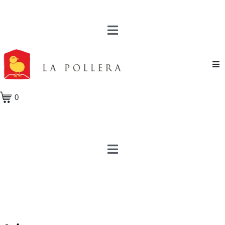
Novela
0
Cuento
Poesía
Teatro
Crónica
Ensayo