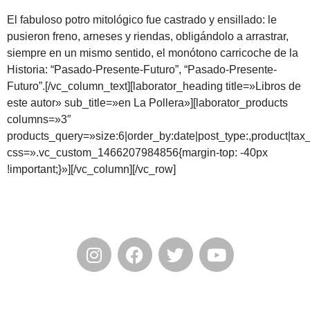
El fabuloso potro mitológico fue castrado y ensillado: le
pusieron freno, arneses y riendas, obligándolo a arrastrar,
siempre en un mismo sentido, el monótono carricoche de la
Historia: “Pasado-Presente-Futuro”, “Pasado-Presente-
Futuro”.[/vc_column_text][laborator_heading title=»Libros de
este autor» sub_title=»en La Pollera»][laborator_products
columns=»3″
products_query=»size:6|order_by:date|post_type:,product|tax
css=».vc_custom_1466207984856{margin-top: -40px
!important;}»][/vc_column][/vc_row]