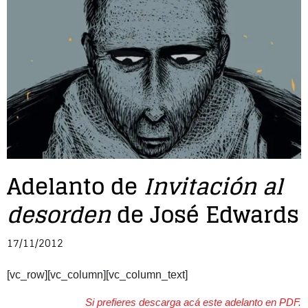
En
Mú
Ci
Po
Adelanto de
Invitación al
desorden
de José Edwards
17/11/2012
[vc_row][vc_column][vc_column_text]
Si prefieres descarga acá este adelanto en PDF.