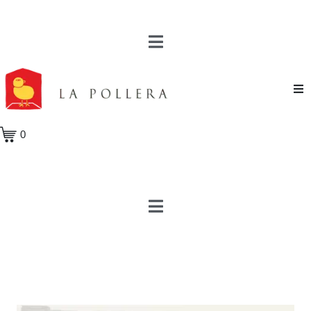
Novela
0
Cuento
Poesía
Teatro
Crónica
Ensayo