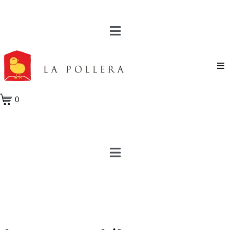
Novela
0
Cuento
Poesía
Teatro
Crónica
Ensayo