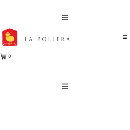
Novela
0
Cuento
Poesía
Teatro
Crónica
Ensayo