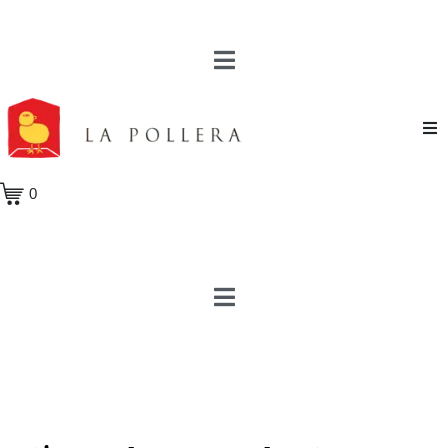
Novela
0
Cuento
Poesía
Teatro
Crónica
Ensayo