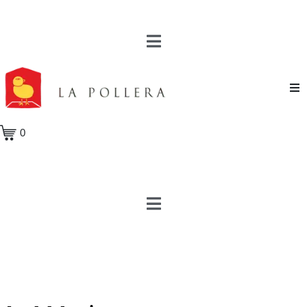
Novela
0
Cuento
Poesía
Teatro
Crónica
Ensayo