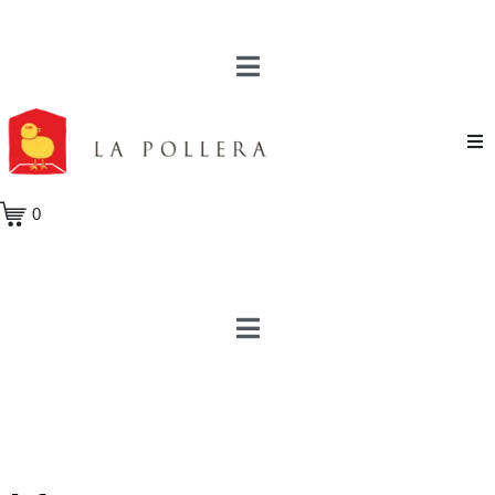
Novela
0
Cuento
Poesía
Teatro
Crónica
Ensayo