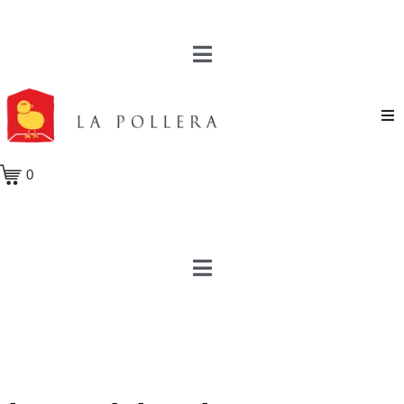
Novela
0
Cuento
Poesía
Teatro
Crónica
Ensayo