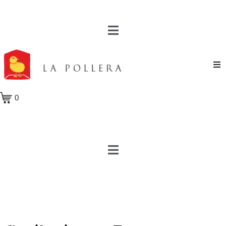
Novela
0
Cuento
Poesía
Teatro
Crónica
Ensayo