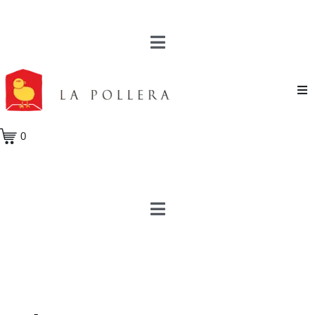
Novela
0
Cuento
Poesía
Teatro
Crónica
Ensayo