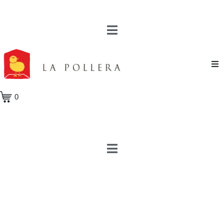
Novela
0
Cuento
Poesía
Teatro
Crónica
Ensayo