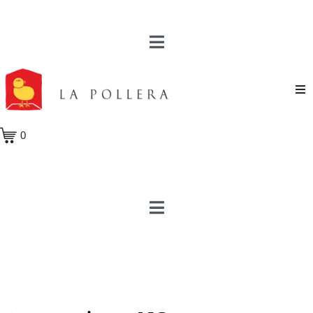
Novela
0
Cuento
Poesía
Teatro
Crónica
Ensayo