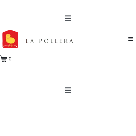
Novela
0
Cuento
Poesía
Teatro
Crónica
Ensayo