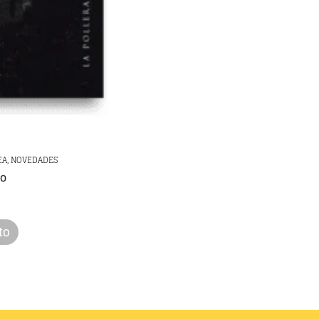
EA, NOVEDADES
do
to