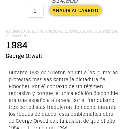
$
14.900
AÑADIR AL CARRITO
AUTORAS Y AUTORES INTERNACIONALES
,
NOVEDADES
,
NOVELA
,
POLÍTICA
,
TRADUCCIÓN
1984
George Orwell
Durante 1983 ocurrieron en Chile las primeras
protestas masivas contra la dictadura de
Pinochet. Por el contexto de un régimen
represivo y porque la única edición disponible
era una española alterada por el franquismo,
tres periodistas tradujeron de noche, durante
los toques de queda, esta emblemática obra
de George Orwell con la ilusión de que el año
1984 no fuera como
1984
.