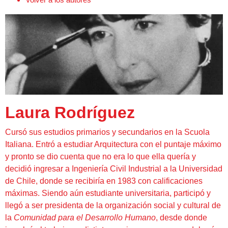
Laura Rodríguez
Cursó sus estudios primarios y secundarios en la Scuola
Italiana. Entró a estudiar Arquitectura con el puntaje máximo
y pronto se dio cuenta que no era lo que ella quería y
decidió ingresar a Ingeniería Civil Industrial a la Universidad
de Chile, donde se recibiría en 1983 con calificaciones
máximas. Siendo aún estudiante universitaria, participó y
llegó a ser presidenta de la organización social y cultural de
la
Comunidad para el Desarrollo Humano
, desde donde