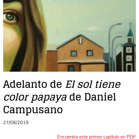
Entrevista
Música
Cine
Política
Adelanto de
El sol tiene
color papaya
de Daniel
Campusano
27/08/2019
Encuentra este primer capítulo en PDF