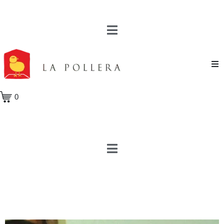
Novela
0
Cuento
Poesía
Teatro
Crónica
Ensayo