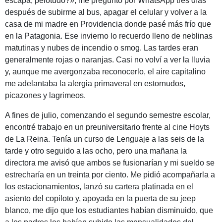
escapa, pelotudo?», me preguntó por WhatsApp tres días
después de subirme al bus, apagar el celular y volver a la
casa de mi madre en Providencia donde pasé más frío que
en la Patagonia. Ese invierno lo recuerdo lleno de neblinas
matutinas y nubes de incendio o smog. Las tardes eran
generalmente rojas o naranjas. Casi no volví a ver la lluvia
y, aunque me avergonzaba reconocerlo, el aire capitalino
me adelantaba la alergia primaveral en estornudos,
picazones y lagrimeos.
A fines de julio, comenzando el segundo semestre escolar,
encontré trabajo en un preuniversitario frente al cine Hoyts
de La Reina. Tenía un curso de Lenguaje a las seis de la
tarde y otro seguido a las ocho, pero una mañana la
directora me avisó que ambos se fusionarían y mi sueldo se
estrecharía en un treinta por ciento. Me pidió acompañarla a
los estacionamientos, lanzó su cartera platinada en el
asiento del copiloto y, apoyada en la puerta de su jeep
blanco, me dijo que los estudiantes habían disminuido, que