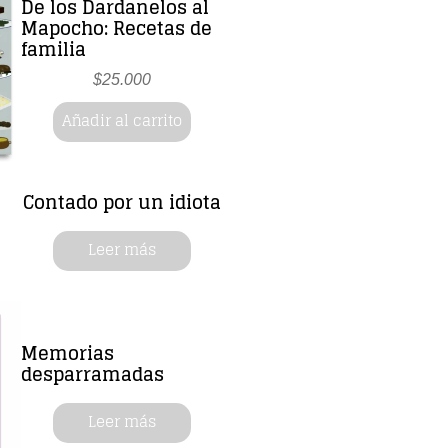
De los Dardanelos al
Mapocho: Recetas de
familia
$
25.000
Añadir al carrito
Contado por un idiota
Leer más
Memorias
desparramadas
Leer más