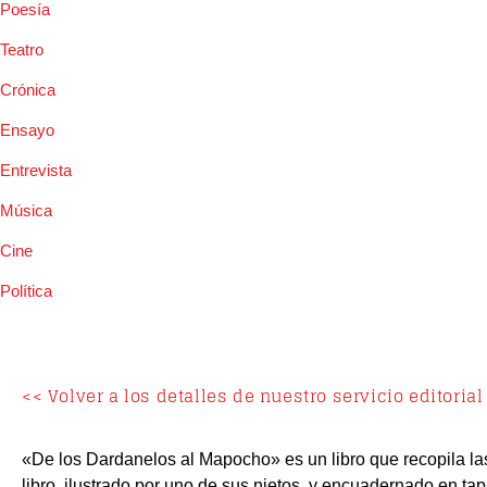
Poesía
Teatro
Crónica
Ensayo
Entrevista
Música
Cine
Política
<< Volver a los detalles de nuestro servicio editorial
«De los Dardanelos al Mapocho» es un libro que recopila las 
libro, ilustrado por uno de sus nietos, y encuadernado en ta